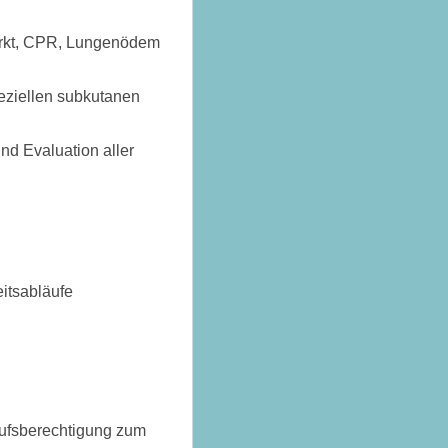
farkt, CPR, Lungenödem
eziellen subkutanen
nd Evaluation aller
eitsabläufe
rufsberechtigung zum