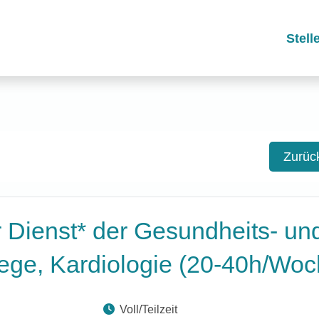
Stel
Zurüc
Dienst* der Gesundheits- un
ege, Kardiologie (20-40h/Woc
Voll/Teilzeit