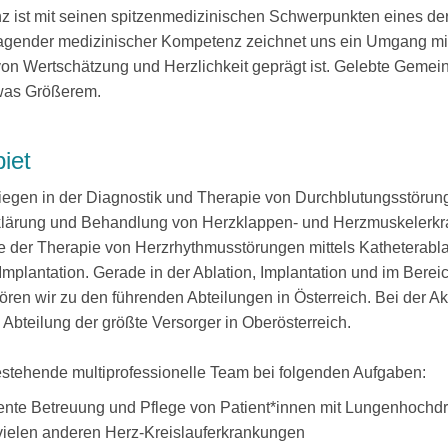
z ist mit seinen spitzenmedizinischen Schwerpunkten eines der
agender medizinischer Kompetenz zeichnet uns ein Umgang mit
von Wertschätzung und Herzlichkeit geprägt ist. Gelebte Gemeins
twas Größerem.
iet
egen in der Diagnostik und Therapie von Durchblutungsstörung
Abklärung und Behandlung von Herzklappen- und Herzmuskelerk
der Therapie von Herzrhythmusstörungen mittels Katheterabla
mplantation. Gerade in der Ablation, Implantation und im Berei
en wir zu den führenden Abteilungen in Österreich. Bei der A
e Abteilung der größte Versorger in Oberösterreich.
estehende multiprofessionelle Team bei folgenden Aufgaben:
nte Betreuung und Pflege von Patient*innen mit Lungenhochdru
vielen anderen Herz-Kreislauferkrankungen