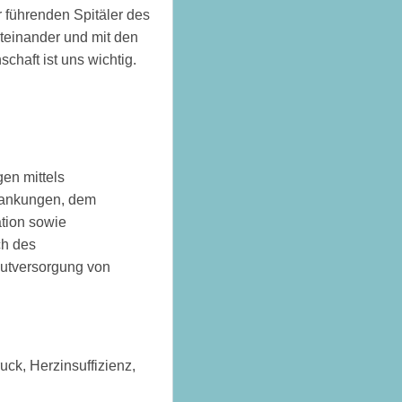
 führenden Spitäler des
einander und mit den
chaft ist uns wichtig.
en mittels
rankungen, dem
tion sowie
ch des
kutversorgung von
ck, Herzinsuffizienz,