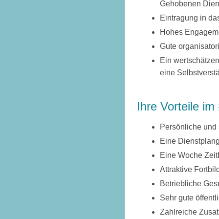
Gehobenen Diens
Eintragung in da
Hohes Engageme
Gute organisato
Ein wertschätzen
eine Selbstverstä
Ihre Vorteile i
Persönliche und s
Eine Dienstplang
Eine Woche Zeitb
Attraktive Fortb
Betriebliche Ge
Sehr gute öffent
Zahlreiche Zusat