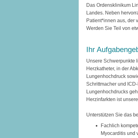
Das Ordensklinikum Lin
Landes. Neben hervorr
Patient*innen aus, der 
Werden Sie Teil von e
Ihr Aufgabengeb
Unsere Schwerpunkte li
Herzkatheter, in der 
Lungenhochdruck sowie 
Schrittmacher und ICD-I
Lungenhochdrucks gehör
Herzinfarkten ist unser
Unterstützen Sie das b
Fachlich kompete
Myocarditis und 