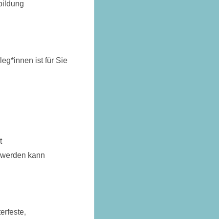
bildung
eg*innen ist für Sie
t
t werden kann
erfeste,